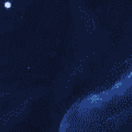
施，希望通过改变防守形态来限制文班亚馬及其队友。这显示出
人盯人防守和协同配合，他们仍然难以遏制住对手。在关键时刻
经验，以便在未来调整阵容和战略。
森林狼并非毫无希望。他们依旧拥有多个潜力巨大的年轻球员，
逆转局势。因此，对于未来，他们需要更加注重团队合作以及临
挑战
，各支球队面临着更大的压力和挑战。对于正在崛起中的马刺来
位球员潜力，加强替补阵容深度，以备不时之需。在接下来的比
为重要。
，他们必须认真分析本场比赛的问题所在，并努力改进不足之处
合速度，也许能够化危机为转机，实现反弹。此外，加强心理素