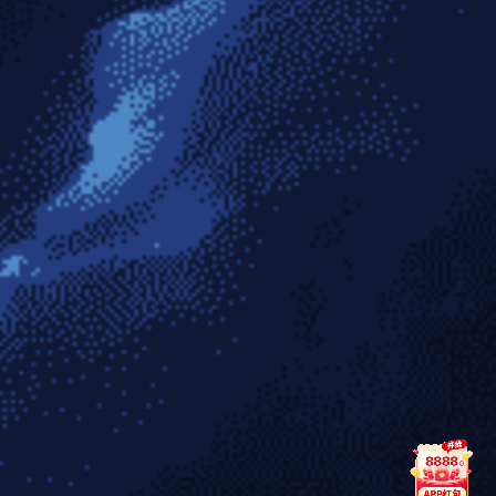
他们对于局势变化有着清晰的
，多次出现沟通失误导致被动
只要加强磨合与经验积累，在
场应变能力，以提升整体竞争
说，他们需要保持目前良好的
赛中，将会迎来更具挑战性的
。虽然当前面临困境，但若能
质训练也将帮助年轻球员更好