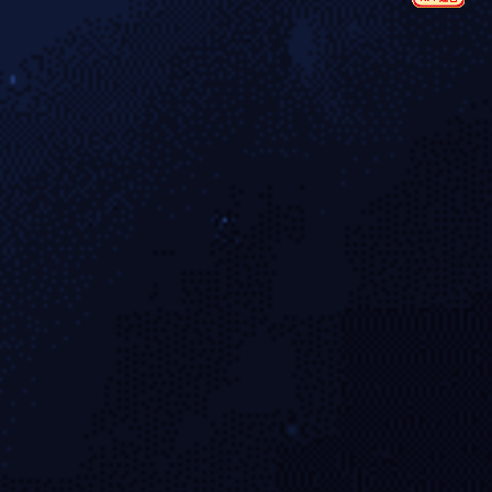
持努力，就一定能够实现目
玛凭借其优异表现在关键时刻
林狼来说，此役虽败，却暴露
的赛事中，无论是已晋级还是
绽放于这个篮球舞台！