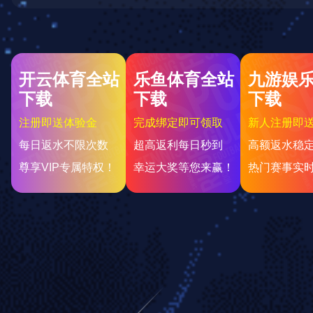
首页
体育头条
正
在NBA季后赛的激烈战斗中
展现了文班亚马强大的个人
要，双方在场上的对抗也愈
四个方面对这场比赛进行详
1、文班亚马的
作为本赛季的新秀，文班亚
能力。这位年轻球员在进攻
惊叹。
除了得分，文班亚马还积极
队提供了更多二次进攻机会