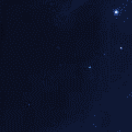
采取了一些针对性的防守措
判断。
然而，由于缺乏足够有效的
挨打，对此森林狼需要总结
尽管本场失利，但可以看出
接下来的比赛中完全有可能
力。
4、未来展望与
随着系列赛进入到关键阶段
状态。同时，要继续挖掘每
对手，因此适时调整战术尤
另一方面，对于森林狼而言
从失败中吸取教训，加快磨