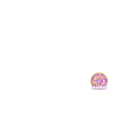
别、设备绑定
别、服务稳定性保障
安全核心
数据加密
行为审计
字段加密、权限分级、
关键操作日志、行为追
存储隔离
踪、风险溯源支持
新手上路 · 常见问题流程解答
从注册到观看赛事，常见使用疑问一次解答，助你快速上手 广发
体育 体育直播平台。