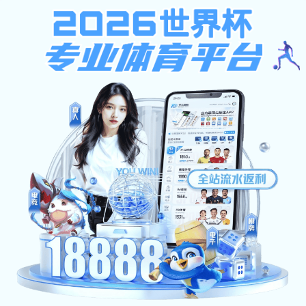
注册入口
广发体育
· 体育观看更便捷
连接你的赛事视野，打造球迷专属的数字主场。
广发体育
网页版
提供多终端支持、高清视频、 实时比分与赛事推
荐，让你随时随地畅享体育内容。
网页端入口
下载APP