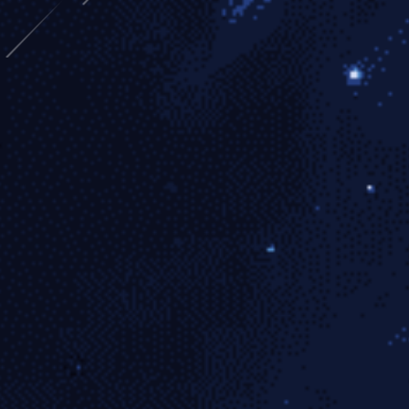
3、球队整体协
一支成功的强队必然具备卓
为重要。当整个团队在一个
这种协作不仅体现在进攻端
御对方反击时，每位后卫与
破口，自然也就减少了被翻
另外，通过日常训练加强团
这种内部动力不仅会提高竞
4、经验积累的
经验积累对于任何一位运动
应对各种突发情况，从而增
在丰富经验之上。