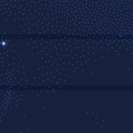
调强队特质在于能有效终结比赛
2026-07-07 04:51
阅读 65 次