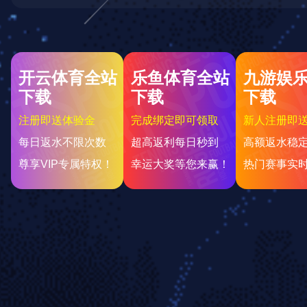
首页
体育头条
正
在现代体育竞技中，强队的
的能力。福克斯对此进行了
为胜利奠定基础。在这篇文
队整体协作及经验积累对终
如何保持领先优势直到比赛
1、心理素质的
心理素质是影响运动员表现
静，直接关系到比赛结果。
们在紧张和不确定性面前依
例如，在一些重要赛事中，
界的干扰而动摇，而是凭借