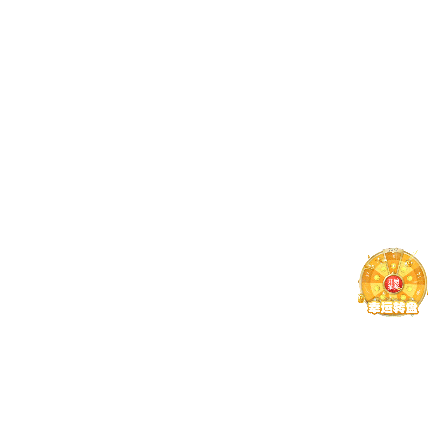
与此同时，弗拉霍维奇也是目前转会上不可忽视的人物。他
作为尤文图斯的重要攻击手，其状态直接影响着球队整体表
现。不过，由于伤病及其他因素，他近期状态起伏不定，因
此尤文图斯需要考虑是否继续信任这位前锋。此时，与其他
优秀球员进行谈判显得特别重要。
对于弗拉霍维奇而言，他自身也面临着重大的职业选择。如
果被尤文出售或租借出去，他必须考虑新的环境是否适合自
己发展。因此，无论是留队还是离开，这都是他需要认真思
考的问题。此外，如果与马德里竞技展开谈判成功，则可能
为他打开新的机会之门，让他重新焕发活力。
总之，弗拉霍维奇所处的位置非常微妙。在即将开启的新赛
季中，他必须权衡自身利益与球队需求之间的平衡，以确保
自己的职业生涯能够持续走向辉煌。不论结果如何，此次谈
判无疑将影响到他的未来发展方向。