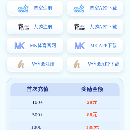
首页
体育头条
正文
近年来，足球转会市场的动态变化吸引了无数球迷的关注，
尤文图斯与马德里竞技之间的谈判成为了最新的焦点。两支
球队正在就冈萨雷斯的转会进行深入磋商，同时也计划与弗
拉霍维奇展开进一步的谈判。这一系列动作不仅涉及到球员
本身的职业生涯规划，也关乎到各自俱乐部未来的发展战
略。本文将从转会背景、冈萨雷斯的潜力分析、弗拉霍维奇
的现状及尤文图斯和马德里竞技的战略布局等四个方面进行
详细阐述，以便更好地理解这一复杂而又充满悬念的话题。
1、转会背景解析
在现代足球中，转会市场往往是球队重塑阵容的重要环节。
尤文图斯和马德里竞技作为欧洲足坛的重要力量，它们在转
会市场上的每一次动向都备受瞩目。在当前竞争激烈的联赛
环境下，两队都渴望通过引进新鲜血液来增强实力，从而提