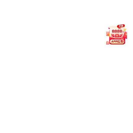
力，不仅体现了教练组对行情变化敏锐洞察，也展示出管理
层对资源配置优化的一种追求，对后续赛事的发展具有积极
意义。
总结：
综上所述，尤文图斯与马德里竞技之间关于冈萨雷斯和弗拉
霍维奇的一系列深度磋商，不仅是简单的人事变动，更是一
场涉及多个层面的战略博弈。从背景分析到潜力评估，再到
个体现状和团队布局，都显示出双方各自对未来发展的清晰
认识。这些因素交织在一起，为我们揭示了一幅复杂却又精
彩绝伦的足球世界画卷。
未来随着进一步谈判进展，我们期待看到更多激动人心的发
展情节。无论最终结果如何，这场跨国交易都将在足坛历史
上留下浓墨重彩的一笔，并推动相关球队朝着更高目标迈
进。因此，对于广大足球迷来说，我们应该保持耐心，共同