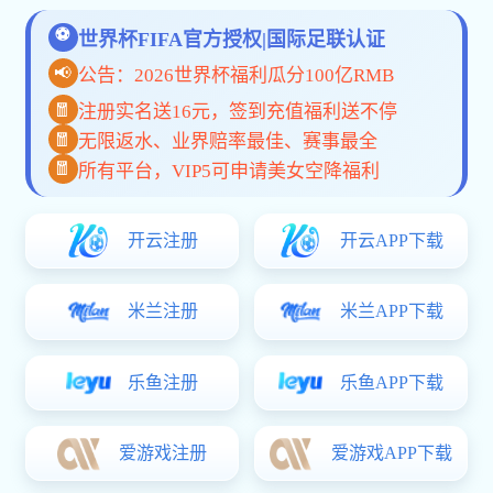
尤文图斯与马德里竞技深入磋商冈萨雷
斯转会并计划与弗拉霍维奇展开谈判
2026-06-29 03:36
阅读 56 次