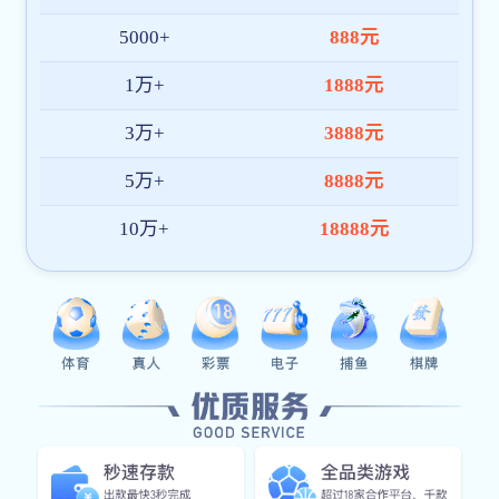
广发体育全站App
我们推出的原生应用覆盖体育、电竞等热门内容，支持赛事
查看、数据浏览与多端同步，结合高清直播与智能提醒，为
用户带来高效、流畅的体验。