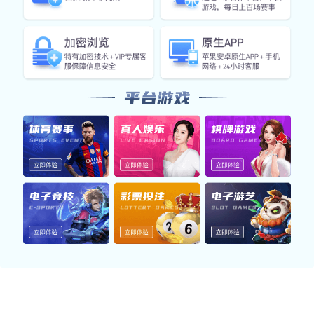
体育App
聚合热门体育赛事，覆盖足球、篮球、电竞等领域，提供数
据查询、直播内容与资讯提醒，助您快速掌握赛场动向。