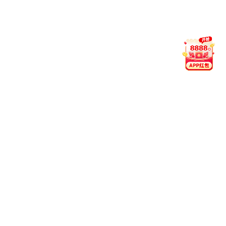
6
如何联系客服？支持哪些语言？
我们提供 7×24 小时在线服务，支持中文、英文、马来语
三语交流。您可通过官网 Live Chat、Telegram 或
WhatsApp 快速联系人工客服。
用户评分
4.9 / 5.0
200 万+ 次下载
广发体育 App · 更快更稳更懂你
为热衷体育赛事的用户设计，支持实时数据刷新、赛况追