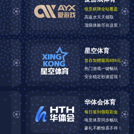
质的数字化观赛体验。我们整合
高清
。
亚、中东、欧洲等区域建立了本地化技
持续增长，深受广大体育爱好者喜