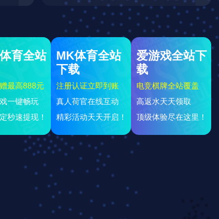
于成为全球领先的广发体育-广发(中