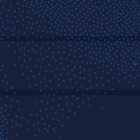
广发体育公司简介
合体育赛事直播与数据服务平台，专注于为体育迷打造高品
等核心功能，为用户提供一站式的广发体育-广发(中国)服务
构稳定高效，全面适配 APP、PC 和移动网页端。在东南
获得便捷、可靠的服务体验。
 万+
注册用户，服务网络覆盖十余国家与地区，日均访问量