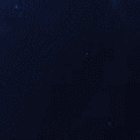
统级安全网。