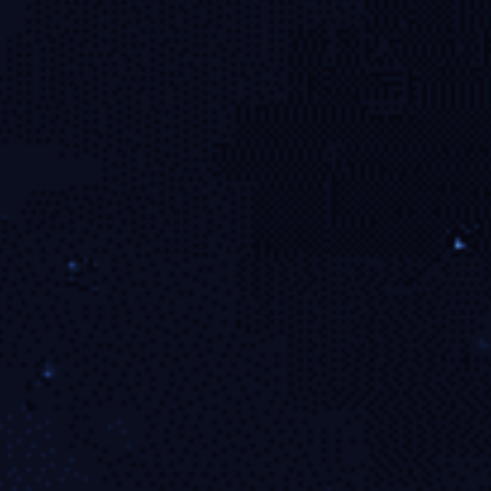
护
异常流量识
定性保障
计
、行为追
源支持