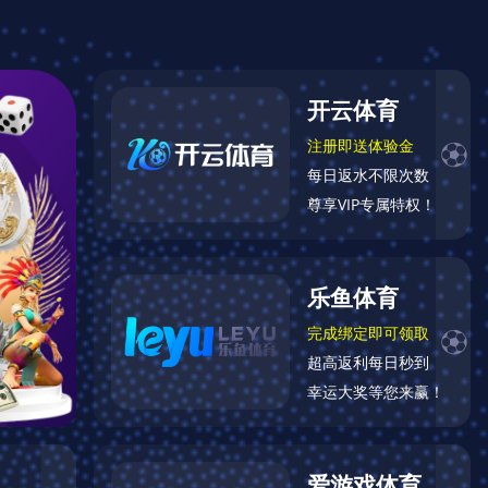
App
公司
体育
注册入口
简介
头条
便捷
、高清视频、 实时比分与