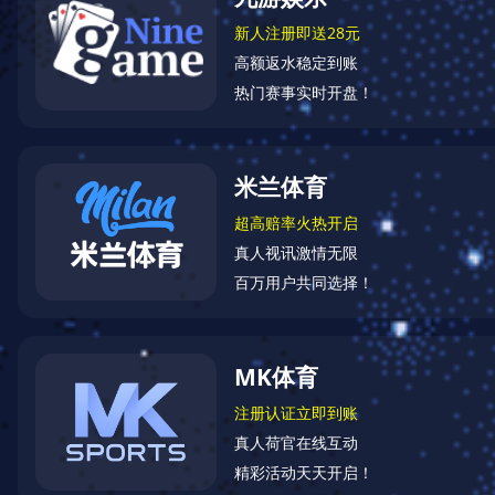
广发体育
是一家面向全球市场的综
赛事直播、数据分析、多终端同步
平台通过多项国际安全认证，系统架
术与客服团队，确保每位用户都能
截至目前，广发体育 已拥有超
100