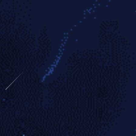
广发体育全站App