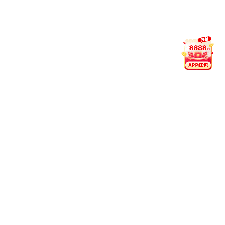
6
如何联系客服？支持哪些语言？
我们提供 7×24 小时在线服务，支持中文、英文、马来语
三语交流。您可通过官网 Live Chat、Telegram 或
WhatsApp 快速联系人工客服。
用户评分
4.9 / 5.0
200 万+ 次下载
广发体育 App · 更快更稳更懂你
为热衷体育赛事的用户设计，支持实时数据刷新、赛况追