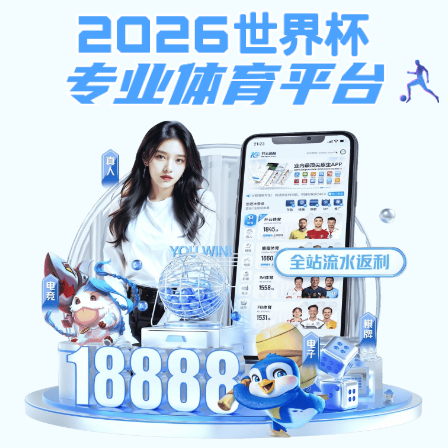
注册入口
广发体育
· 体育观看更便捷
连接你的赛事视野，打造球迷专属的数字主场。
广发体育
网页版
提供多终端支持、高清视频、 实时比分与赛事推
荐，让你随时随地畅享体育内容。
网页端入口
下载APP