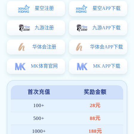
截至目前，广发体育 已拥有超
100 万+
注册用户，服务网络
覆盖十余国家与地区，日均访问量持续增长，深受广大体育
爱好者喜爱。
我们将继续秉持“
技术创新、用户至上、安全高效
”的理念，
持续优化产品架构与内容体验，致力于成为全球领先的广发
体育-广发(中国)平台。