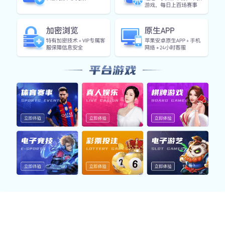
体育App
聚合热门体育赛事，覆盖足球、篮球、电竞等领域，提供数
据查询、直播内容与资讯提醒，助您快速掌握赛场动向。