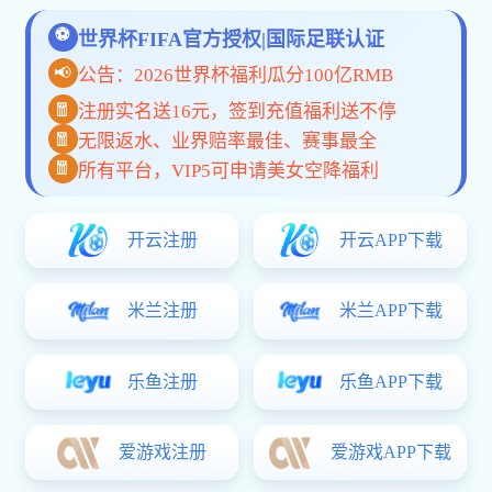
广发体育公司简介
广发体育
是一家面向全球市场的综合体育赛事直播与数据服
务平台，专注于为体育迷打造高品质的数字化观赛体验。我
们整合
高清赛事直播、数据分析、多终端同步
等核心功能，
为用户提供一站式的广发体育-广发(中国)服务。
平台通过多项国际安全认证，系统架构稳定高效，全面适配
APP、PC 和移动网页端。在东南亚、中东、欧洲等区域建立
了本地化技术与客服团队，确保每位用户都能获得便捷、可
靠的服务体验。